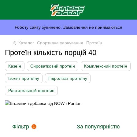
Роботу сайту зупинено. Замовлення не приймаються
💪 Каталог
Спортивне харчування
Протеїн
Протеїн кількість порцій 40
Казеїн
Сироватковий протеїн
Комплексний протеїн
Ізолят протеїну
Гідролізат протеїну
Растительный протеин
Фільтр
За популярністю
1