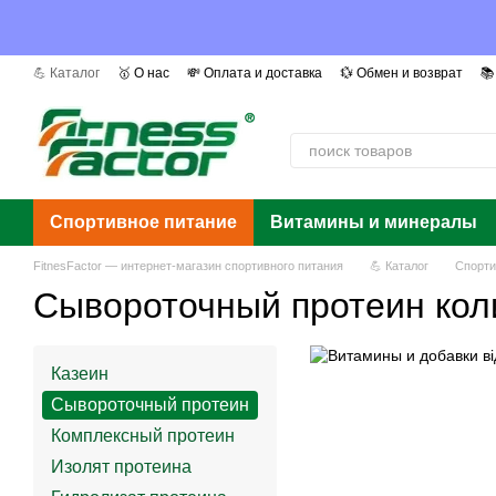
Перейти к основному контенту
💪 Каталог
🥇 О нас
💸 Оплата и доставка
💱 Обмен и возврат
📚
📰 Мы в СМИ
❓ Вопросы и ответы
📜 Сертификаты
Авторы
Г
Спортивное питание
Витамины и минералы
FitnesFactor — интернет-магазин спортивного питания
💪 Каталог
Спорти
Сывороточный протеин кол
Казеин
Сывороточный протеин
Комплексный протеин
Изолят протеина