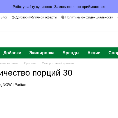
Роботу сайту зупинено. Замовлення не приймаються
 Блог
🤝 Договор публичной оферты
🤫 Политика конфиденциальности
арантии и Доверие
Добавки
Экипировка
Бренды
Акции
Спо
вное питание
Протеин
Сывороточный протеин
ичество порций 30