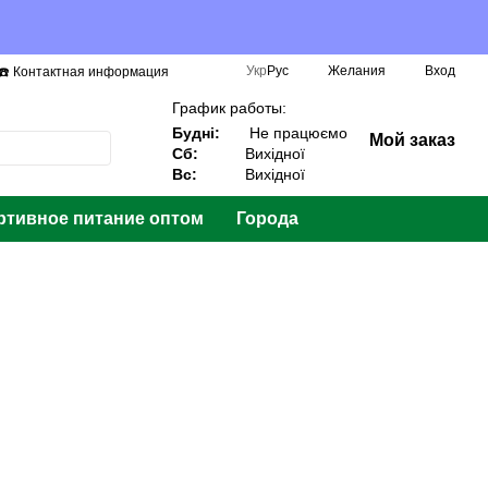
Укр
Рус
Желания
Вход
☎️ Контактная информация
График работы:
Будні:
Не працюємо
Мой заказ
Сб:
Вихідної
Вс:
Вихідної
ртивное питание оптом
Города