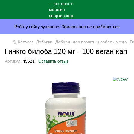
Роботу сайту зупинено. Замовлення не приймаються
💪 Каталог
Добавки
Добавки для памяти и работы мозга
Г
Гинкго билоба 120 мг - 100 веган кап
Артикул:
49521
Оставить отзыв