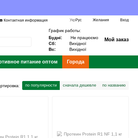
Укр
Рус
Желания
Вход
☎️ Контактная информация
График работы:
Будні:
Не працюємо
Мой заказ
Сб:
Вихідної
Вс:
Вихідної
ртивное питание оптом
Города
по популярности
сначала дешевле
по названию
ртировка: