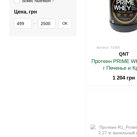
3
Scitec Nutrition
Цена, грн
От Цена, грн
До Цена, грн
OK
Артикул: 51400
QNT
Протеин PRIME W
г Печенье и К
1 204 грн