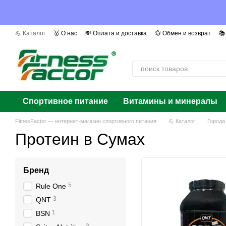
Перейти к основному контенту
💪 Каталог
🥇 О нас
💸 Оплата и доставка
💱 Обмен и возврат
📚
📰 Мы в СМИ
❓ Вопросы и ответы
📜 Сертификаты
Авторы
Г
Спортивное питание
Витамины и минералы
FitnesFactor — интернет-магазин спортивного питания
💪 Каталог
Города
Протеин в Сумах
Бренд
5
Rule One
3
QNT
1
BSN