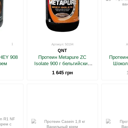
1
Артикул: 50194
А
QNT
HEY 908
Протеин Metapure ZC
Протеин 
рем
Isolate 900 г бельгийский
Шокол
шоколад
1 645 грн