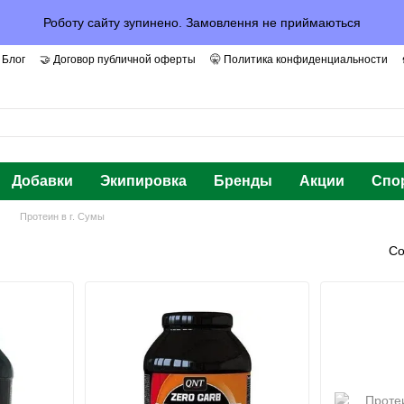
Роботу сайту зупинено. Замовлення не приймаються
 Блог
🤝 Договор публичной оферты
🤫 Политика конфиденциальности
арантии и Доверие
Добавки
Экипировка
Бренды
Акции
Спо
Протеин в г. Сумы
Со