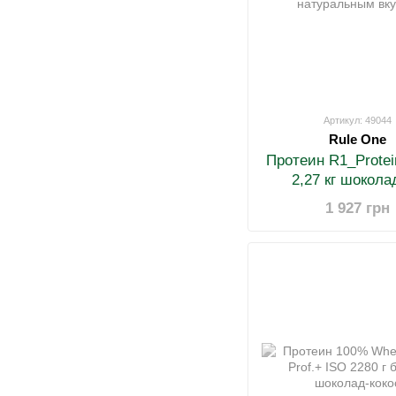
Артикул: 49044
Rule One
Протеин R1_Protei
2,27 кг шокола
помадка с натур
1 927 грн
вкусом