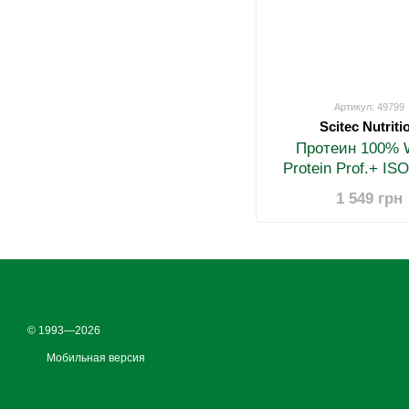
Артикул: 49799
Scitec Nutriti
Протеин 100% 
Protein Prof.+ ISO
миндаль кок
1 549 грн
© 1993—2026
Мобильная версия