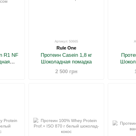
Артикул: 50665
А
Rule One
n R1 NF
Протеин Casein 1,8 кг
Проте
дная
Шоколадная помадка
Шокол
альным
2 500 грн