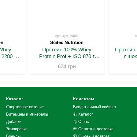
Артикул: 49804
А
on
Scitec Nutrition
Whey
Протеин 100% Whey
Протеин 
 2280 г
Protein Prof.+ ISO 870 г
г шо
ос
миндальный шоколад
674 грн
Каталог
Клиентам
Спортивное питание
Вход в личный кабинет
Витамины и минералы
💪 Каталог
Добавки
🥇 О нас
Экипировка
💸 Оплата и доставка
Бренды
💱 Обмен и возврат