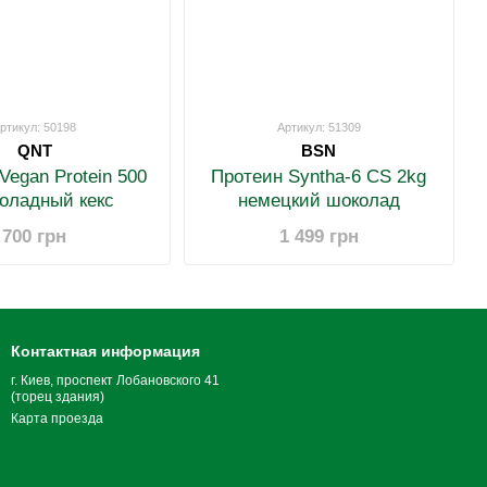
ртикул: 50198
Артикул: 51309
QNT
BSN
Vegan Protein 500
Протеин Syntha-6 CS 2kg
коладный кекс
немецкий шоколад
700 грн
1 499 грн
Контактная информация
г. Киев, проспект Лобановского 41
(торец здания)
Карта проезда