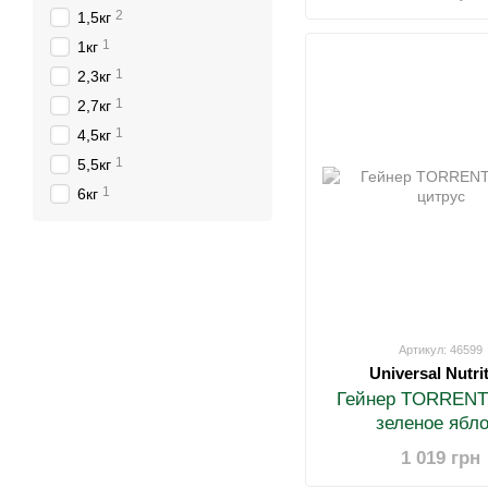
2
1,5кг
1
1кг
1
2,3кг
1
2,7кг
1
4,5кг
1
5,5кг
1
6кг
Артикул: 46599
Universal Nutri
Гейнер TORRENT 
зеленое ябло
1 019 грн