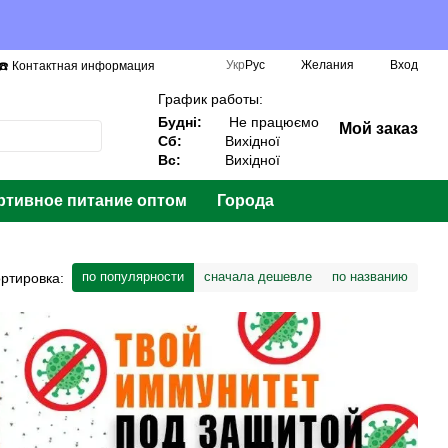
Укр
Рус
Желания
Вход
☎️ Контактная информация
График работы:
Будні:
Не працюємо
Мой заказ
Сб:
Вихідної
Вс:
Вихідної
ртивное питание оптом
Города
по популярности
сначала дешевле
по названию
ртировка: