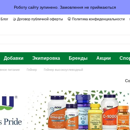
Роботу сайту зупинено. Замовлення не приймаються
 Блог
🤝 Договор публичной оферты
🤫 Политика конфиденциальности
арантии и Доверие
Добавки
Экипировка
Бренды
Акции
Спо
вное питание
Гейнер
Гейнер высокоуглеводный
ы
Со