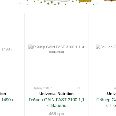
24
Артикул: 1057
А
tion
Universal Nutrition
Univ
1490 г
Гейнер GAIN FAST 3100 1,1
Гейнер G
кг Ваниль
кг П
465 грн