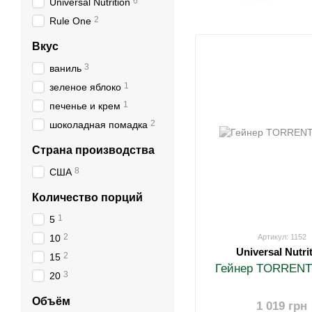
6
Universal Nutrition
2
Rule One
Вкус
3
ваниль
1
зеленое яблоко
1
печенье и крем
2
шоколадная помадка
Страна производства
8
США
Количество порций
1
5
2
10
Артикул: 1152
Universal Nutri
2
15
Гейнер TORRENT 
3
20
Объём
1 019 грн