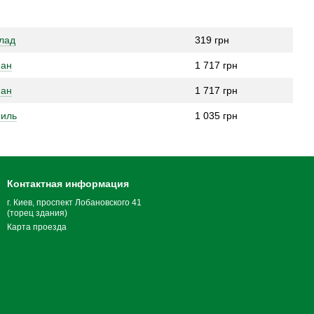
лад
319 грн
нан
1 717 грн
нан
1 717 грн
ниль
1 035 грн
Контактная информация
г. Киев, проспект Лобановского 41
(торец здания)
Карта проезда