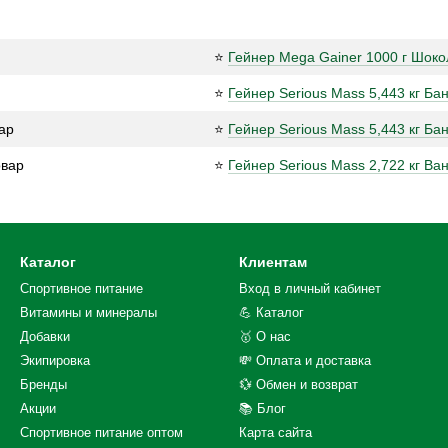
⭐
Гейнер Mega Gainer 1000 г Шоко
⭐
Гейнер Serious Mass 5,443 кг Ба
ар
⭐
Гейнер Serious Mass 5,443 кг Ба
овар
⭐
Гейнер Serious Mass 2,722 кг Ва
Каталог
Клиентам
Спортивное питание
Вход в личный кабинет
Витамины и минералы
💪 Каталог
Добавки
🥇 О нас
Экипировка
💸 Оплата и доставка
Бренды
💱 Обмен и возврат
Акции
📚 Блог
Спортивное питание оптом
Карта сайта