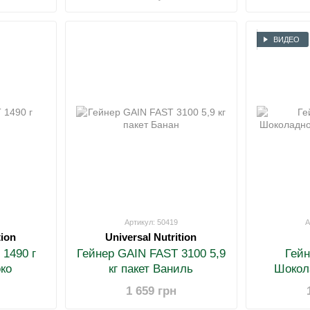
ВИДЕО
Артикул: 50419
А
tion
Universal Nutrition
1490 г
Гейнер GAIN FAST 3100 5,9
Гейн
ко
кг пакет Ваниль
Шокол
1 659 грн