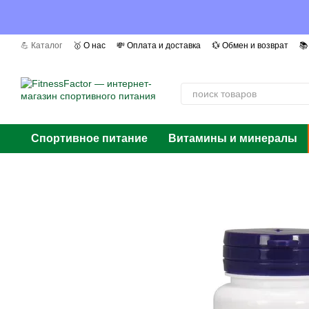
Перейти к основному контенту
💪 Каталог
🥇 О нас
💸 Оплата и доставка
💱 Обмен и возврат
📚
📰 Мы в СМИ
❓ Вопросы и ответы
📜 Сертификаты
Авторы
Г
Спортивное питание
Витамины и минералы