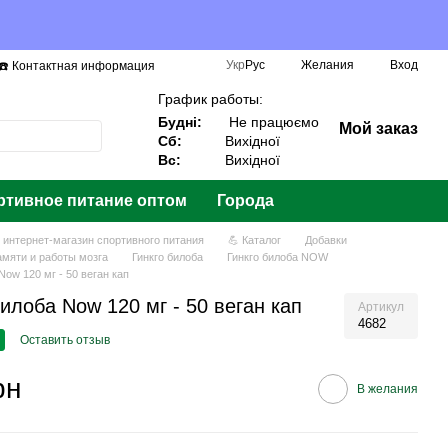
Укр
Рус
Желания
Вход
☎️ Контактная информация
График работы:
Будні:
Не працюємо
Мой заказ
Сб:
Вихідної
Вс:
Вихідної
ртивное питание оптом
Города
— интернет-магазин спортивного питания
💪 Каталог
Добавки
амяти и работы мозга
Гинкго билоба
Гинкго билоба NOW
Now 120 мг - 50 веган кап
билоба Now 120 мг - 50 веган кап
Артикул
4682
Оставить отзыв
рн
В желания