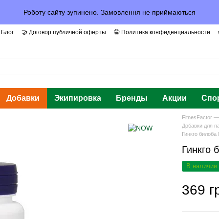
Роботу сайту зупинено. Замовлення не приймаються
 Блог
🤝 Договор публичной оферты
🤫 Политика конфиденциальности
арантии и Доверие
Добавки
Экипировка
Бренды
Акции
Спо
FitnesFactor 
Добавки для п
Гинкго билоба 
Гинкго 
В наличии
369 г