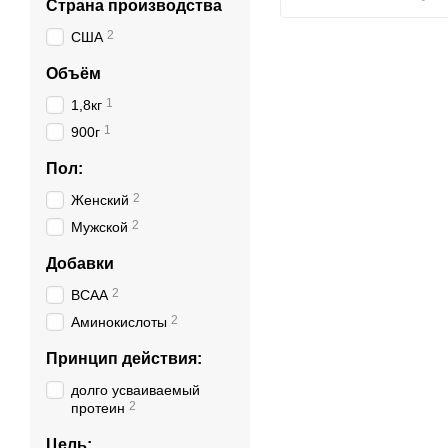
Страна производства
2
США
Объём
1
1,8кг
1
900г
Пол:
2
Женский
2
Мужской
Добавки
2
BCAA
2
Аминокислоты
Принцип действия:
долго усваиваемый
2
протеин
Цель: