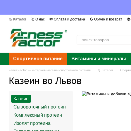
Перейти к основному контенту
💪 Каталог
🥇 О нас
💸 Оплата и доставка
💱 Обмен и возврат
📚
📰 Мы в СМИ
❓ Вопросы и ответы
📜 Сертификаты
Авторы
Г
Спортивное питание
Витамины и минералы
FitnesFactor — интернет-магазин спортивного питания
💪 Каталог
Спорти
Казеин во Львов
Казеин
Сывороточный протеин
Комплексный протеин
Изолят протеина