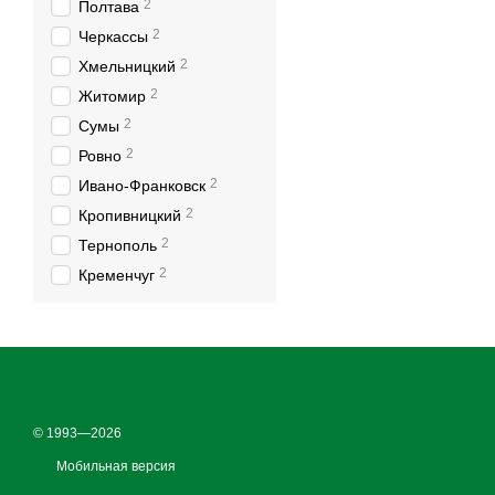
2
Полтава
2
Черкассы
2
Хмельницкий
2
Житомир
2
Сумы
2
Ровно
2
Ивано-Франковск
2
Кропивницкий
2
Тернополь
2
Кременчуг
© 1993—2026
Мобильная версия