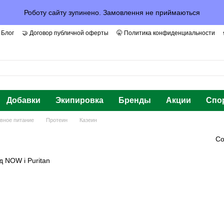
Роботу сайту зупинено. Замовлення не приймаються
 Блог
🤝 Договор публичной оферты
🤫 Политика конфиденциальности
арантии и Доверие
Добавки
Экипировка
Бренды
Акции
Спо
вное питание
Протеин
Казеин
Со