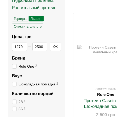
Гидролизат протеина
Растительный протеин
Города::
Львов
Очистить фильтр
Цена, грн
От Цена, грн
До Цена, грн
OK
Бренд
2
Rule One
Вкус
2
шоколадная помадка
Артикул: 50665
Количество порций
Rule One
Протеин Casein 
1
28
Шоколадная по
1
56
2 500 грн