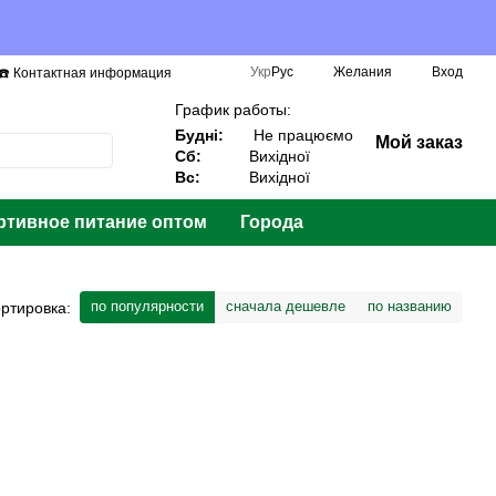
Укр
Рус
Желания
Вход
☎️ Контактная информация
График работы:
Будні:
Не працюємо
Мой заказ
Сб:
Вихідної
Вс:
Вихідної
ртивное питание оптом
Города
по популярности
сначала дешевле
по названию
ртировка: