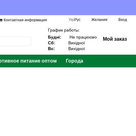
Укр
Рус
Желания
Вход
☎️ Контактная информация
График работы:
Будні:
Не працюємо
Мой заказ
Сб:
Вихідної
Вс:
Вихідної
ртивное питание оптом
Города