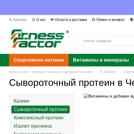
Перейти к основному контенту
💪 Каталог
🥇 О нас
💸 Оплата и доставка
💱 Обмен и возврат
📚
📰 Мы в СМИ
❓ Вопросы и ответы
📜 Сертификаты
Авторы
Г
Спортивное питание
Витамины и минералы
FitnesFactor — интернет-магазин спортивного питания
💪 Каталог
Спорти
Сывороточный протеин в Ч
Казеин
Сывороточный протеин
Комплексный протеин
Изолят протеина