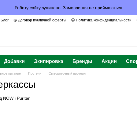
Роботу сайту зупинено. Замовлення не приймаються
 Блог
🤝 Договор публичной оферты
🤫 Политика конфиденциальности
арантии и Доверие
Добавки
Экипировка
Бренды
Акции
Спо
вное питание
Протеин
Сывороточный протеин
еркассы