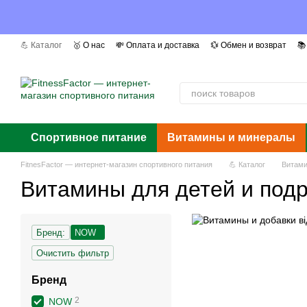
Перейти к основному контенту
💪 Каталог
🥇 О нас
💸 Оплата и доставка
💱 Обмен и возврат
📚
📰 Мы в СМИ
❓ Вопросы и ответы
📜 Сертификаты
Авторы
Г
Спортивное питание
Витамины и минералы
FitnesFactor — интернет-магазин спортивного питания
💪 Каталог
Витами
Витамины для детей и под
Бренд:
NOW
Очистить фильтр
Бренд
2
NOW