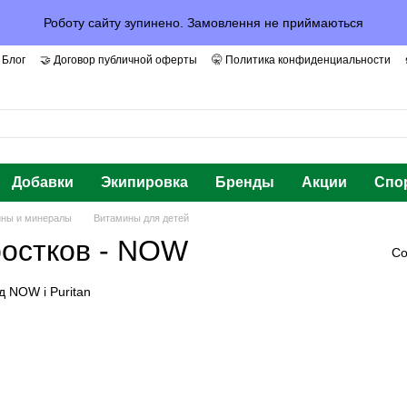
Роботу сайту зупинено. Замовлення не приймаються
 Блог
🤝 Договор публичной оферты
🤫 Политика конфиденциальности
арантии и Доверие
Добавки
Экипировка
Бренды
Акции
Спо
ны и минералы
Витамины для детей
ростков - NOW
Со