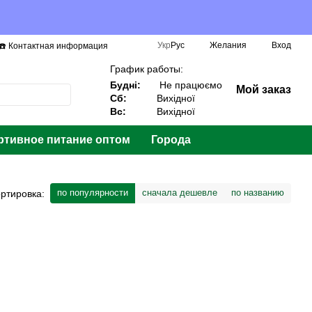
Укр
Рус
Желания
Вход
☎️ Контактная информация
График работы:
Будні:
Не працюємо
Мой заказ
Сб:
Вихідної
Вс:
Вихідної
ртивное питание оптом
Города
по популярности
сначала дешевле
по названию
ртировка: