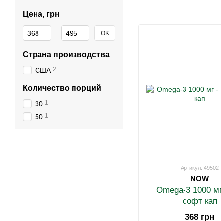
Цена, грн
От Цена, грн
До Цена, грн
OK
Страна производства
2
США
Количество порций
1
30
1
50
Артикул: 49502
NOW
Omega-3 1000 мг
софт кап
368 грн