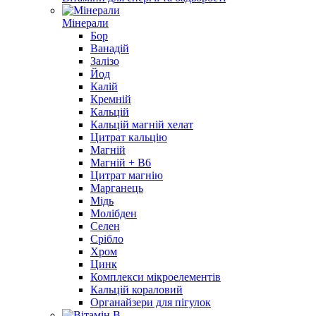
Мінерали
Бор
Ванадій
Залізо
Йод
Калій
Кремній
Кальцій
Кальцій магній хелат
Цитрат кальцію
Магній
Магній + В6
Цитрат магнію
Марганець
Мідь
Молібден
Селен
Срібло
Хром
Цинк
Комплекси мікроелементів
Кальцій кораловий
Органайзери для пігулок