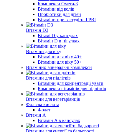
Комплекси Омега-3
Вітаміни від колік
Пробіотики для дітей
Вітаміни при застуді та ГРВІ
Вітамін D3
Вітамі D у капсулах
Вітамін D в пігулках
Вітаміни для віку
Вітаміни для віку 40+
Вітаміни для віку 50+
Вітамінно-мінеральні комплекси
Вітаміни для підлітків
Вітаміни для концентрації уваги
Комплекси вітамінів для підлітків
Вітаміни для вегетаріанців
Фолієва кислота
Фолат
Вітамін A
Вітамін A в капсулах
Вітаміни для енергії та бадьорості