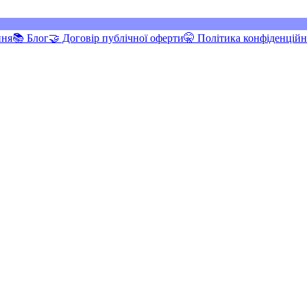
ння
📚 Блог
🤝 Договір публічної оферти
🤫 Політика конфіденційн