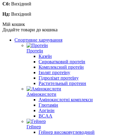
Сб:
Вихідний
Нд:
Вихідний
Мій кошик
Додайте товари до кошика
Спортивне харчування
Протеїн
Казеїн
Сироватковий протеїн
Комплексний протеїн
Ізолят протеїну
Гідролізат протеїну
Растительный протеин
Амінокислоти
Амінокислотні комплекси
Глютамін
Аргінін
BCAA
Гейнер
Гейнер високовуглеводний