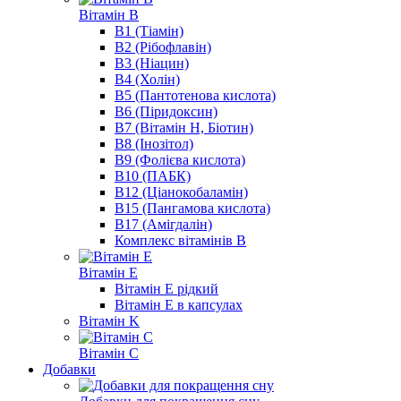
Вітамін B
B1 (Тіамін)
B2 (Рібофлавін)
B3 (Ніацин)
B4 (Холін)
B5 (Пантотенова кислота)
B6 (Піридоксин)
B7 (Вітамін Н, Біотин)
B8 (Інозітол)
B9 (Фолієва кислота)
B10 (ПАБК)
B12 (Ціанокобаламін)
B15 (Пангамова кислота)
B17 (Амігдалін)
Комплекс вітамінів B
Вітамін E
Вітамін E рідкий
Вітамін E в капсулах
Вітамін K
Вітамін C
Добавки