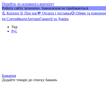
Перейти до основного контенту
Роботу сайту зупинено. Замовлення не приймаються
💪 Каталог
🥇 Про нас
💸 Оплата і доставка
💱 Обмін та поверне
📜 Сертифікати
Автори
Гарантії та Довіра
Укр
Рус
Бажання
Додайте товари до списку бажань