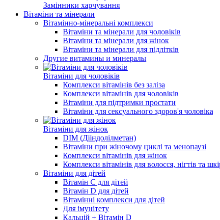
Замінники харчування
Вітаміни та мінерали
Вітамінно-мінеральні комплекси
Вітаміни та мінерали для чоловіків
Вітаміни та мінерали для жінок
Вітаміни та мінерали для підлітків
Другие витамины и минералы
Вітаміни для чоловіків
Комплекси вітамінів без заліза
Комплекси вітамінів для чоловіків
Вітаміни для підтримки простати
Вітаміни для сексуального здоров'я чоловіка
Вітаміни для жінок
DIM (Дііндолілметан)
Вітаміни при жіночому циклі та менопаузі
Комплекси вітамінів для жінок
Комплекси вітамінів для волосся, нігтів та шк
Вітаміни для дітей
Вітамін C для дітей
Вітамін D для дітей
Вітамінні комплекси для дітей
Для імунітету
Кальцій + Вітамін D