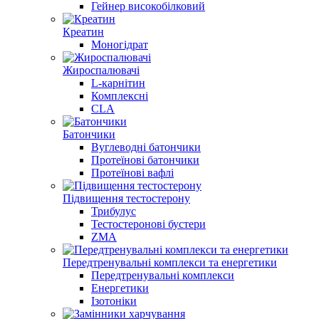
Гейнер високобілковий
Креатин
Моногідрат
Жироспалювачі
L-карнітин
Комплексні
CLA
Батончики
Вуглеводні батончики
Протеїнові батончики
Протеїнові вафлі
Підвищення тестостерону
Трибулус
Тестостеронові бустери
ZMA
Передтренувальні комплекси та енергетики
Передтренувальні комплекси
Енергетики
Ізотоніки