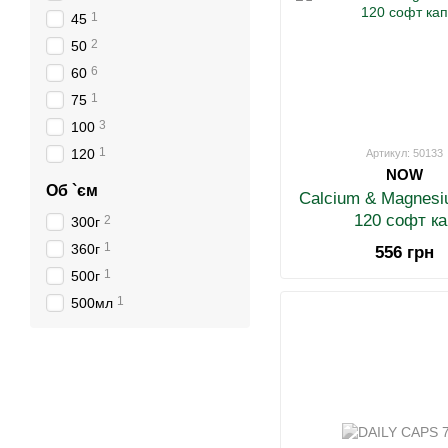
1
45
2
50
6
60
1
75
3
100
1
120
Артикул: 50133
NOW
Об `єм
Calcium & Magnesi
120 софт ка
2
300г
1
360г
556 грн
1
500г
1
500мл