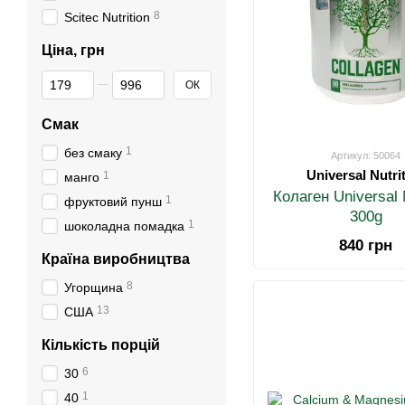
8
Scitec Nutrition
Ціна, грн
Від Ціна, грн
До Ціна, грн
ОК
Смак
1
без смаку
Артикул: 50064
Universal Nutri
1
манго
Колаген Universal N
1
фруктовий пунш
300g
1
шоколадна помадка
840 грн
Країна виробництва
8
Угорщина
13
США
Кількість порцій
6
30
1
40