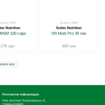
ртикул: 49822
Артикул: 46806
tec Nutrition
Scitec Nutrition
MSM 100 caps
SN Multi Pro 30 пак
179 грн
569 грн
азати все
Контактна інформація
Київ, проспект Лобановського 41
(торець будівлі)