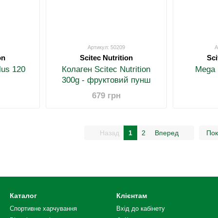
Артикул: 50209
А
on
Scitec Nutrition
Sci
lus 120
Колаген Scitec Nutrition
Mega 
300g - фруктовий пунш
679 грн
Назад
1
2
Вперед
Пок
Каталог
Клієнтам
Спортивне харчування
Вхід до кабінету