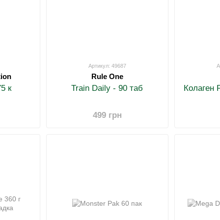
Артикул: 49687
А
tion
Rule One
5 к
Train Daily - 90 таб
Колаген R
499 грн