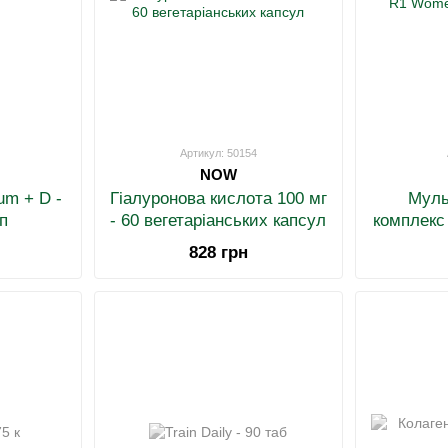
Артикул: 50154
NOW
um + D -
Гіалуронова кислота 100 мг
Муль
п
- 60 вегетаріанських капсул
комплекс
Dail
828 грн