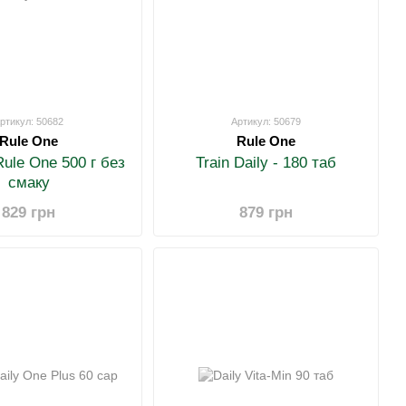
ртикул: 50682
Артикул: 50679
Rule One
Rule One
ule One 500 г без
Train Daily - 180 таб
смаку
829 грн
879 грн