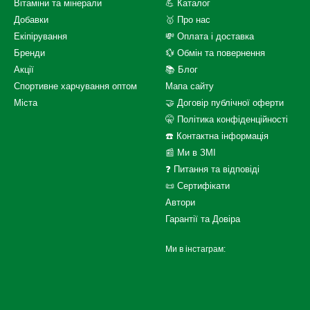
Вітаміни та мінерали
💪 Каталог
Добавки
🥇 Про нас
Екіпірування
💸 Оплата і доставка
Бренди
💱 Обмін та повернення
Акції
📚 Блог
Спортивне харчування оптом
Мапа сайту
Міста
🤝 Договір публічної оферти
🤫 Політика конфіденційності
☎️ Контактна інформація
📰 Ми в ЗМІ
❓ Питання та відповіді
📜 Сертифікати
Автори
Гарантії та Довіра
Ми в інстаграм: