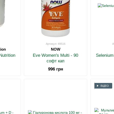
Артикул: 49516
А
tion
NOW
utrition
Eve Women's Multi - 90
Selenium
софт кап
996 грн
ВІДЕО