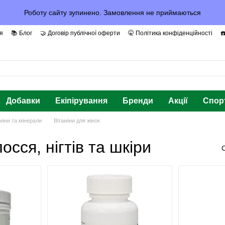
Роботу сайту зупинено. Замовлення не приймаються
я
📚 Блог
🤝 Договір публічної оферти
🤫 Політика конфіденційності
☎
рантії та Довіра
Добавки
Екіпірування
Бренди
Акції
Спор
міни та мінерали
Вітаміни для жінок
осся, нігтів та шкіри