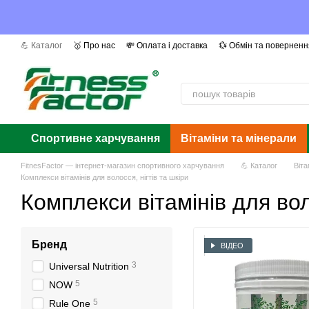
Перейти до основного контенту
💪 Каталог
🥇 Про нас
💸 Оплата і доставка
💱 Обмін та поверненн
📰 Ми в ЗМІ
❓ Питання та відповіді
📜 Сертифікати
Автори
Га
Спортивне харчування
Вітаміни та мінерали
FitnesFactor — інтернет-магазин спортивного харчування
💪 Каталог
Віта
Комплекси вітамінів для волосся, нігтів та шкіри
Комплекси вітамінів для вол
Бренд
ВІДЕО
3
Universal Nutrition
5
NOW
5
Rule One