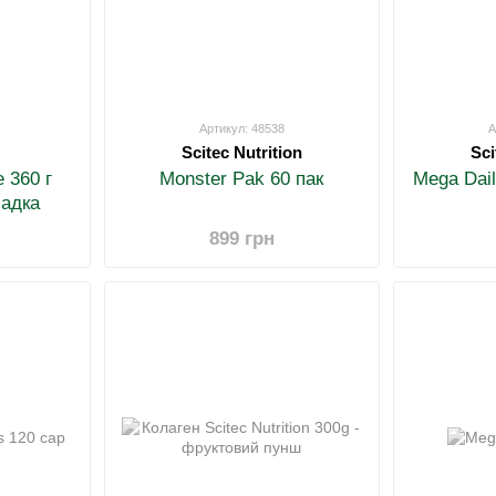
Артикул: 48538
А
Scitec Nutrition
Sci
360 ​​г
Monster Pak 60 пак
Mega Dail
адка
899 грн