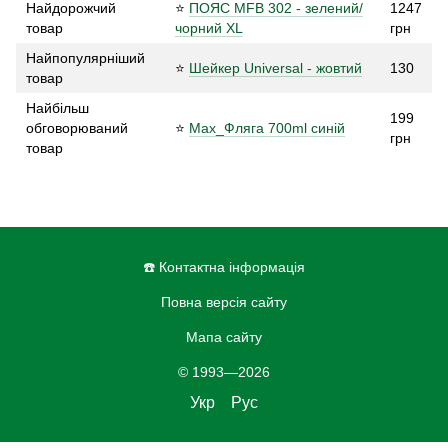
Найдорожчий
⭐
ПОЯС MFB 302 - зелений/
1247
товар
чорний XL
грн
Найпопулярніший
⭐
Шейкер Universal - жовтий
130
товар
Найбільш
199
обговорюваний
⭐
Max_Фляга 700ml синій
грн
товар
☎️ Контактна інформація
Повна версія сайту
Мапа сайту
© 1993—2026
Укр
Рус