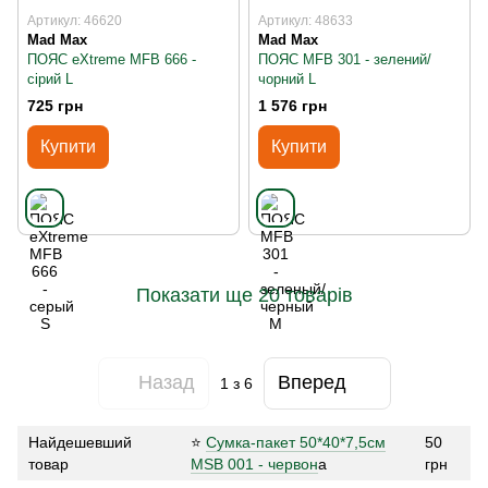
Артикул: 46620
Артикул: 48633
Mad Max
Mad Max
ПОЯС eXtreme MFB 666 -
ПОЯС MFB 301 - зелений/
сірий L
чорний L
725 грн
1 576 грн
Купити
Купити
Показати ще 20 товарів
Назад
Вперед
1
з 6
Найдешевший
⭐
Сумка-пакет 50*40*7,5см
50
товар
MSB 001 - червон
а
грн