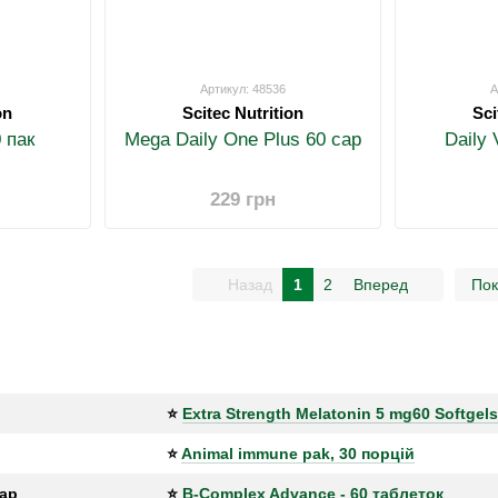
Артикул: 48536
А
on
Scitec Nutrition
Sci
 пак
Mega Daily One Plus 60 cap
Daily 
229 грн
Назад
1
2
Вперед
Пок
⭐
Extra Strength Melatonin 5 mg60 Softgels
⭐
Animal immune pak, 30 порцій
ар
⭐
B-Complex Advance - 60 таблеток