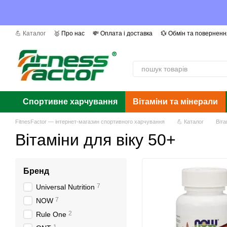
Перейти до основного контенту
💪 Каталог
🥇 Про нас
💸 Оплата і доставка
💱 Обмін та поверненн
📰 Ми в ЗМІ
❓ Питання та відповіді
📜 Сертифікати
Автори
Га
Спортивне харчування
Вітаміни та мінерали
FitnesFactor — інтернет-магазин спортивного харчування
💪 Каталог
Віта
Вітаміни для віку 50+
Бренд
7
Universal Nutrition
7
NOW
2
Rule One