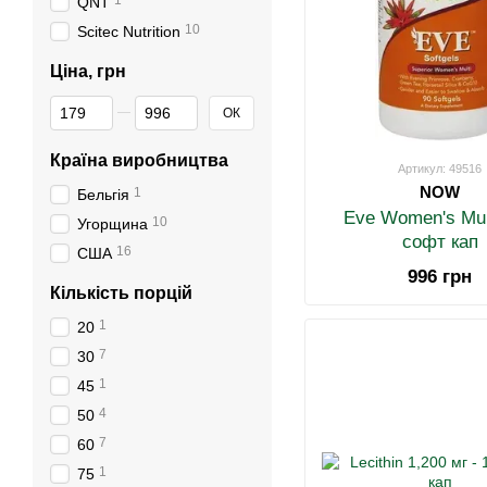
1
QNT
10
Scitec Nutrition
Ціна, грн
Від Ціна, грн
До Ціна, грн
ОК
Країна виробництва
Артикул: 49516
NOW
1
Бельгія
Eve Women's Mult
10
Угорщина
софт кап
16
США
996 грн
Кількість порцій
1
20
7
30
1
45
4
50
7
60
1
75