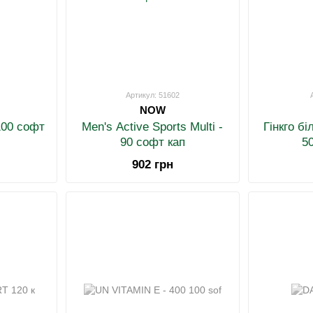
Артикул: 51602
NOW
 100 софт
Men's Active Sports Multi -
Гінкго б
90 софт кап
5
902 грн