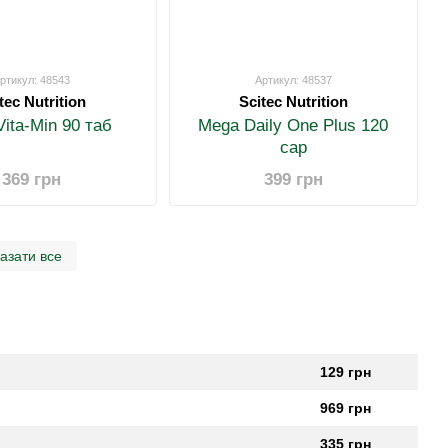
ртикул: 48543
Артикул: 48537
tec Nutrition
Scitec Nutrition
Vita-Min 90 таб
Mega Daily One Plus 120
cap
369 грн
399 грн
азати все
129 грн
969 грн
335 грн