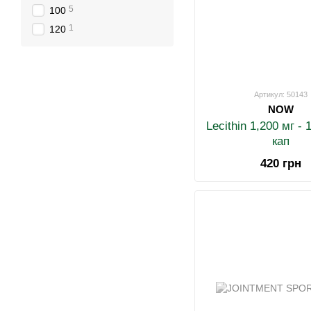
5
100
1
120
Артикул: 50143
NOW
Lecithin 1,200 мг -
кап
420 грн