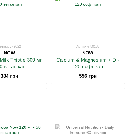
ртикул: 49522
Артикул: 50133
NOW
NOW
Milk Thistle 300 мг
Calcium & Magnesium + D -
50 веган кап
120 софт кап
384 грн
556 грн