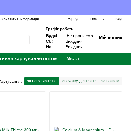
Укр
Рус
Бажання
Вхід
️ Контактна інформація
Графік роботи:
Будні:
Не працюємо
Мій кошик
Сб:
Вихідний
Нд:
Вихідний
тивне харчування оптом
Міста
за популярністю
спочатку дешевше
за назвою
Сортування: