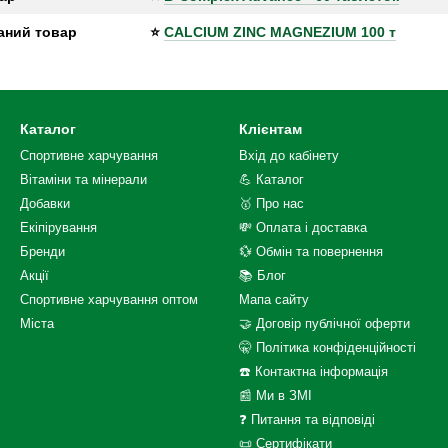
аний товар
⭐
CALCIUM ZINC MAGNEZIUM 100 т
Каталог
Клієнтам
Спортивне харчування
Вхід до кабінету
Вітаміни та мінерали
💪 Каталог
Добавки
🥇 Про нас
Екіпірування
💸 Оплата і доставка
Бренди
💱 Обмін та повернення
Акції
📚 Блог
Спортивне харчування оптом
Мапа сайту
Міста
🤝 Договір публічної оферти
🤫 Політика конфіденційності
☎️ Контактна інформація
📰 Ми в ЗМІ
❓ Питання та відповіді
📜 Сертифікати