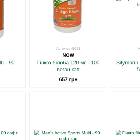
Артикул: 49521
А
NOW
i - 90
Гінкго білоба 120 мг - 100
Silymarin 
веган кап
- 
657 грн