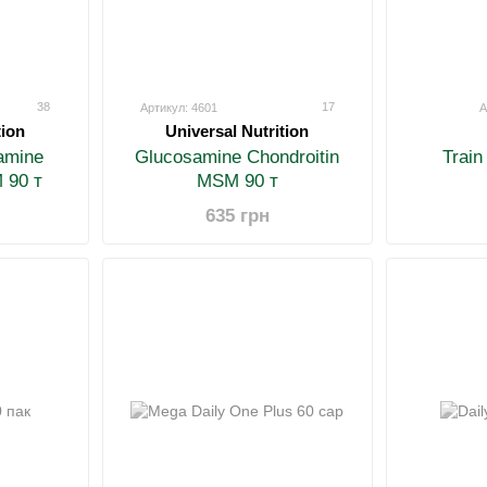
38
17
Артикул: 4601
А
tion
Universal Nutrition
amine
Glucosamine Chondroitin
Train
 90 т
MSM 90 т
635 грн