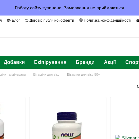
Роботу сайту зупинено. Замовлення не приймаються
я
📚 Блог
🤝 Договір публічної оферти
🤫 Політика конфіденційності
☎
рантії та Довіра
Добавки
Екіпірування
Бренди
Акції
Спор
міни та мінерали
Вітаміни для віку
Вітаміни для віку 50+