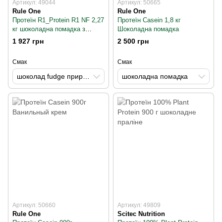
Артикул: 49044
Артикул: 50665
Rule One
Rule One
Протеїн R1_Protein R1 NF 2,27
Протеїн Casein 1,8 кг
кг шоколадна помадка з
Шоколадна помадка
натуральним смаком
1 927 грн
2 500 грн
Смак
Смак
шоколад fudge природно ароматизований
шоколадна помадка
Артикул: 50660
Артикул: 49809
Rule One
Scitec Nutrition