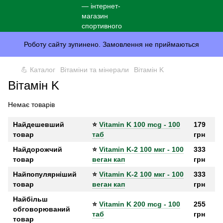
Роботу сайту зупинено. Замовлення не приймаються
💪 Каталог
Вітаміни та мінерали
Вітамін K
Вітамін K
Немає товарів
Найдешевший
⭐
Vitamin K 100 mcg - 100
179
товар
таб
грн
Найдорожчий
⭐
Vitamin K-2 100 мкг - 100
333
товар
веган кап
грн
Найпопулярніший
⭐
Vitamin K-2 100 мкг - 100
333
товар
веган кап
грн
Найбільш
⭐
Vitamin K 200 mcg - 100
255
обговорюваний
таб
грн
товар