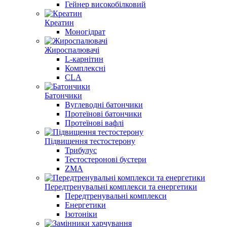
Гейнер високобілковий
Креатин
Моногідрат
Жироспалювачі
L-карнітин
Комплексні
CLA
Батончики
Вуглеводні батончики
Протеїнові батончики
Протеїнові вафлі
Підвищення тестостерону
Трибулус
Тестостеронові бустери
ZMA
Передтренувальні комплекси та енергетики
Передтренувальні комплекси
Енергетики
Ізотоніки