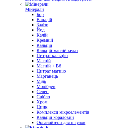
Мінерали
Бор
Ванадій
Залізо
Йод
Калій
Кремній
Кальцій
Кальцій магній хелат
Цитрат кальцію
Магній
Магній + В6
Цитрат магнію
Марганець
Мідь
Молібден
Селен
Срібло
Хром
Цинк
Комплекси мікроелементів
Кальцій кораловий
Органайзери для пігулок