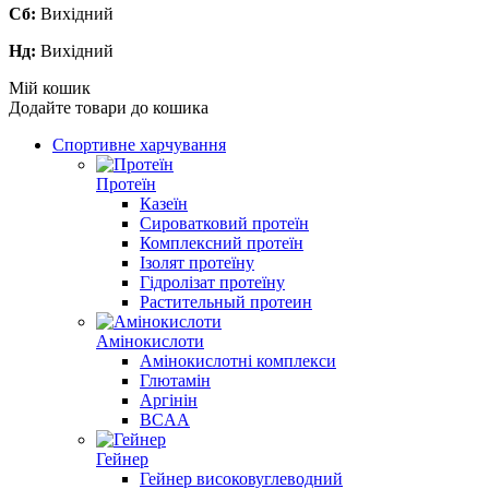
Сб:
Вихідний
Нд:
Вихідний
Мій кошик
Додайте товари до кошика
Спортивне харчування
Протеїн
Казеїн
Сироватковий протеїн
Комплексний протеїн
Ізолят протеїну
Гідролізат протеїну
Растительный протеин
Амінокислоти
Амінокислотні комплекси
Глютамін
Аргінін
BCAA
Гейнер
Гейнер високовуглеводний