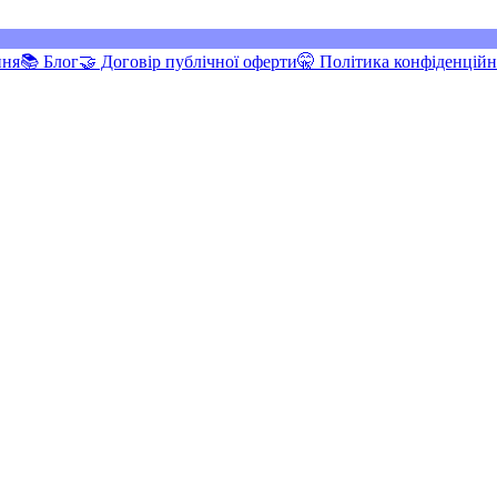
ння
📚 Блог
🤝 Договір публічної оферти
🤫 Політика конфіденційн