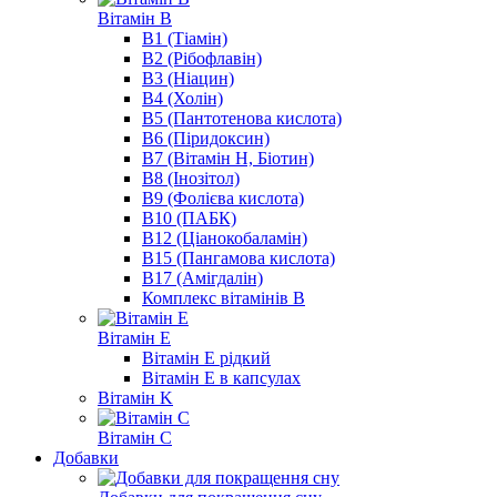
Вітамін B
B1 (Тіамін)
B2 (Рібофлавін)
B3 (Ніацин)
B4 (Холін)
B5 (Пантотенова кислота)
B6 (Піридоксин)
B7 (Вітамін Н, Біотин)
B8 (Інозітол)
B9 (Фолієва кислота)
B10 (ПАБК)
B12 (Ціанокобаламін)
B15 (Пангамова кислота)
B17 (Амігдалін)
Комплекс вітамінів B
Вітамін E
Вітамін E рідкий
Вітамін E в капсулах
Вітамін K
Вітамін C
Добавки