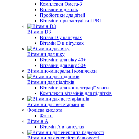
Комплекси Омега-3
Вітаміни від колік
Пробіотики для дітей
Вітаміни при застуді та ГРВІ
Вітамін D3
Вітамі D у капсулах
Вітамін D в пігулках
Вітаміни для віку
Вітаміни для віку 40+
Вітаміни для віку 50+
Вітамінно-мінеральні комплекси
Вітаміни для підлітків
Вітаміни для концентрації уваги
Комплекси вітамінів для підлітків
Вітаміни для вегетаріанців
Фолієва кислота
Фолат
Вітамін A
Вітамін A в капсулах
Вітаміни для енергії та бадьорості