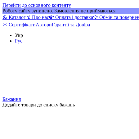
Перейти до основного контенту
Роботу сайту зупинено. Замовлення не приймаються
💪 Каталог
🥇 Про нас
💸 Оплата і доставка
💱 Обмін та поверне
📜 Сертифікати
Автори
Гарантії та Довіра
Укр
Рус
Бажання
Додайте товари до списку бажань