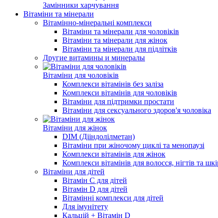
Замінники харчування
Вітаміни та мінерали
Вітамінно-мінеральні комплекси
Вітаміни та мінерали для чоловіків
Вітаміни та мінерали для жінок
Вітаміни та мінерали для підлітків
Другие витамины и минералы
Вітаміни для чоловіків
Комплекси вітамінів без заліза
Комплекси вітамінів для чоловіків
Вітаміни для підтримки простати
Вітаміни для сексуального здоров'я чоловіка
Вітаміни для жінок
DIM (Дііндолілметан)
Вітаміни при жіночому циклі та менопаузі
Комплекси вітамінів для жінок
Комплекси вітамінів для волосся, нігтів та шк
Вітаміни для дітей
Вітамін C для дітей
Вітамін D для дітей
Вітамінні комплекси для дітей
Для імунітету
Кальцій + Вітамін D