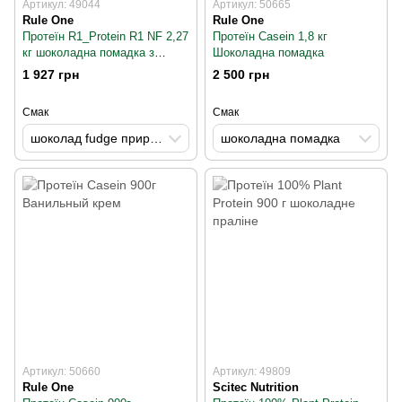
Артикул: 49044
Артикул: 50665
Rule One
Rule One
Протеїн R1_Protein R1 NF 2,27
Протеїн Casein 1,8 кг
кг шоколадна помадка з
Шоколадна помадка
натуральним смаком
1 927 грн
2 500 грн
Смак
Смак
шоколад fudge природно ароматизований
шоколадна помадка
Артикул: 50660
Артикул: 49809
Rule One
Scitec Nutrition