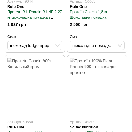
Артикул: 49044
Артикул: 50665
Rule One
Rule One
Протеїн R1_Protein R1 NF 2,27
Протеїн Casein 1,8 кг
кг шоколадна помадка з
Шоколадна помадка
натуральним смаком
1 927 грн
2 500 грн
Смак
Смак
шоколад fudge природно ароматизований
шоколадна помадка
Артикул: 50660
Артикул: 49809
Rule One
Scitec Nutrition