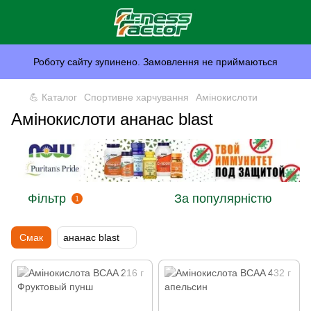
Роботу сайту зупинено. Замовлення не приймаються
💪 Каталог
Спортивне харчування
Амінокислоти
Амінокислоти ананас blast
Фільтр
За популярністю
1
Смак
ананас blast