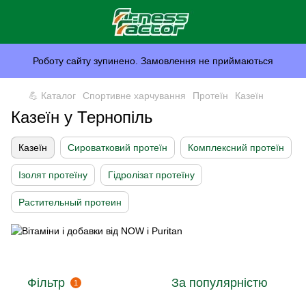
Роботу сайту зупинено. Замовлення не приймаються
💪 Каталог
Спортивне харчування
Протеїн
Казеїн
Казеїн у Тернопіль
Казеїн
Сироватковий протеїн
Комплексний протеїн
Ізолят протеїну
Гідролізат протеїну
Растительный протеин
Фільтр
За популярністю
1