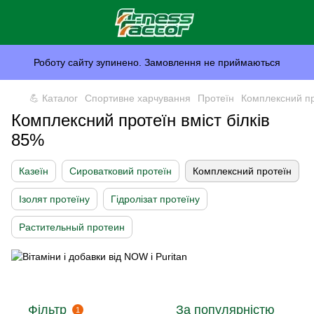
Роботу сайту зупинено. Замовлення не приймаються
💪 Каталог
Спортивне харчування
Протеїн
Комплексний пр
Комплексний протеїн вміст білків
85%
Казеїн
Сироватковий протеїн
Комплексний протеїн
Ізолят протеїну
Гідролізат протеїну
Растительный протеин
Фільтр
За популярністю
1