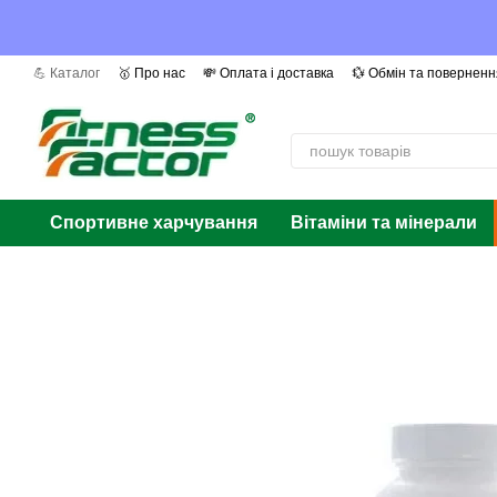
Перейти до основного контенту
💪 Каталог
🥇 Про нас
💸 Оплата і доставка
💱 Обмін та поверненн
📰 Ми в ЗМІ
❓ Питання та відповіді
📜 Сертифікати
Автори
Га
Спортивне харчування
Вітаміни та мінерали