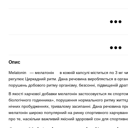
Опис
Melatonin — мелатонін в кожній капсулі міститься по 3 мг чи
регулює Циркадний ритм. Дана речовина виробляється в організ
порушень добового ритму організму, безсонні, підвищеній дратів
В якості харчової добавки мелатонін застосовується як спортс
біологічного годинника», порушення нормального ритму життєдія
нічних пробудженнях, тривалому засипанні. Дана речовина при
мелатонін широко популярний на ринку спортивного харчуванн
про те, наскільки важливий якісний здоровий сон для спортивн