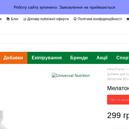
Роботу сайту зупинено. Замовлення не приймаються
я
📚 Блог
🤝 Договір публічної оферти
🤫 Політика конфіденційності
☎
рантії та Довіра
Добавки
Екіпірування
Бренди
Акції
Спор
FitnesFactor 
Добавки для п
Мелатонін 60 к
Мелатон
Нет в нал
299 г