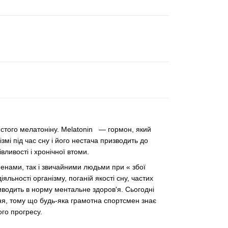
стого мелатоніну. Melatonin — гормон, який
мі під час сну і його нестача призводить до
ливості і хронічної втоми.
менами, так і звичайними людьми при « збої
льності організму, поганій якості сну, частих
водить в норму ментальне здоров'я. Сьогодні
я, тому що будь-яка грамотна спортсмен знає
ого прогресу.