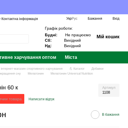
Укр
Рус
Бажання
Вхід
️ Контактна інформація
Графік роботи:
Будні:
Не працюємо
Мій кошик
Сб:
Вихідний
Нд:
Вихідний
тивне харчування оптом
Міста
— інтернет-магазин спортивного харчування
💪 Каталог
Добавки
окращення сну
Мелатонин
Мелатонин Universal Nutrition
ін 60 к
Артикул
1108
ичии товара
Написати відгук
рн
В бажання