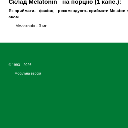
Склад Melatonin на порцію (1 капс.):
Як приймати:
фахівці рекомендують приймати Melatonin (м
сном.
Мелатонін - 3 мг
© 1993—2026
Мобільна версія