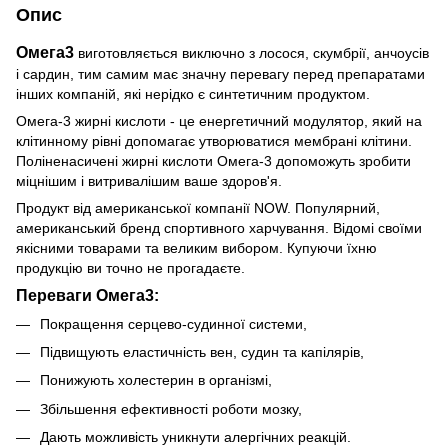
Опис
Омега3
виготовляється виключно з лосося, скумбрії, анчоусів
і сардин, тим самим має значну перевагу перед препаратами
інших компаній, які нерідко є синтетичним продуктом.
Омега-3 жирні кислоти - це енергетичний модулятор, який на
клітинному рівні допомагає утворюватися мембрані клітини.
Поліненасичені жирні кислоти Омега-3 допоможуть зробити
міцнішим і витривалішим ваше здоров'я.
Продукт від американської компанії NOW. Популярний,
американський бренд спортивного харчування. Відомі своїми
якісними товарами та великим вибором. Купуючи їхню
продукцію ви точно не прогадаєте.
Переваги Омега3:
Покращення серцево-судинної системи,
Підвищують еластичність вен, судин та капілярів,
Понижують холестерин в організмі,
Збільшення ефективності роботи мозку,
Дають можливість уникнути алергічних реакцій.