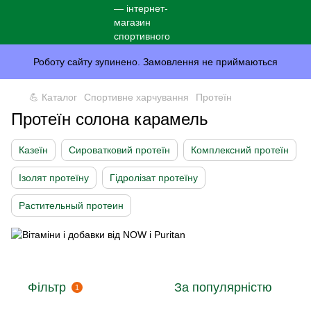
Роботу сайту зупинено. Замовлення не приймаються
💪 Каталог
Спортивне харчування
Протеїн
Протеїн солона карамель
Казеїн
Сироватковий протеїн
Комплексний протеїн
Ізолят протеїну
Гідролізат протеїну
Растительный протеин
Фільтр
За популярністю
1