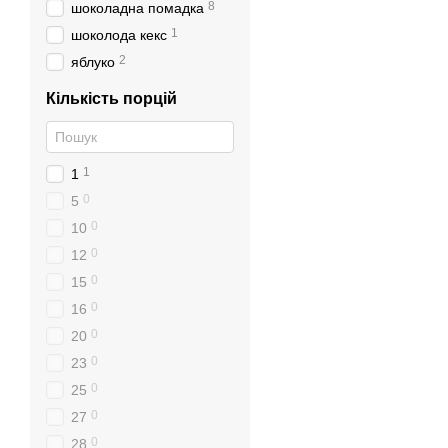
8
шоколадна помадка
1
шоколода кекс
2
яблуко
Кількість порцій
1
1
0
5
0
10
0
12
0
15
0
16
0
20
0
23
0
25
0
27
0
28