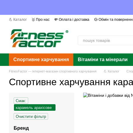
Перейти до основного контенту
💪 Каталог
🥇 Про нас
💸 Оплата і доставка
💱 Обмін та поверненн
📰 Ми в ЗМІ
❓ Питання та відповіді
📜 Сертифікати
Автори
Га
Спортивне харчування
Вітаміни та мінерали
FitnesFactor — інтернет-магазин спортивного харчування
💪 Каталог
Спо
Спортивне харчування кара
Смак:
карамель арахісове
Очистити фільтр
Бренд