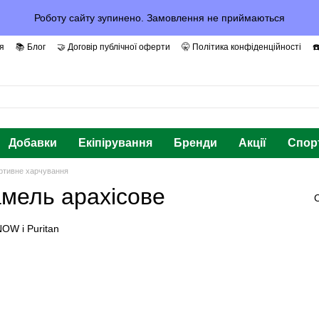
Роботу сайту зупинено. Замовлення не приймаються
я
📚 Блог
🤝 Договір публічної оферти
🤫 Політика конфіденційності
☎
рантії та Довіра
Добавки
Екіпірування
Бренди
Акції
Спор
ртивне харчування
мель арахісове