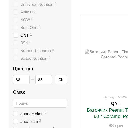
0
Universal Nutrition
0
Animal
0
NOW
0
Rule One
1
QNT
0
BSN
0
Nutrex Research
0
Scitec Nutrition
Ціна, грн
Від Ціна, грн
До Ціна, грн
ОК
Смак
Артикул: 50724
QNT
Батончик Peanut T
2
ананас blast
60 г Caramel P
3
апельсин
88 грн