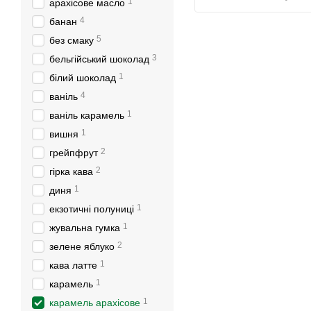
1
арахісове масло
4
банан
5
без смаку
3
бельгійський шоколад
1
білий шоколад
4
ваніль
1
ваніль карамель
1
вишня
2
грейпфрут
2
гірка кава
1
диня
1
екзотичні полуниці
1
жувальна гумка
2
зелене яблуко
1
кава латте
1
карамель
1
карамель арахісове