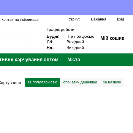
Укр
Рус
Бажання
Вхід
️ Контактна інформація
Графік роботи:
Будні:
Не працюємо
Мій кошик
Сб:
Вихідний
Нд:
Вихідний
тивне харчування оптом
Міста
за популярністю
спочатку дешевше
за назвою
Сортування: