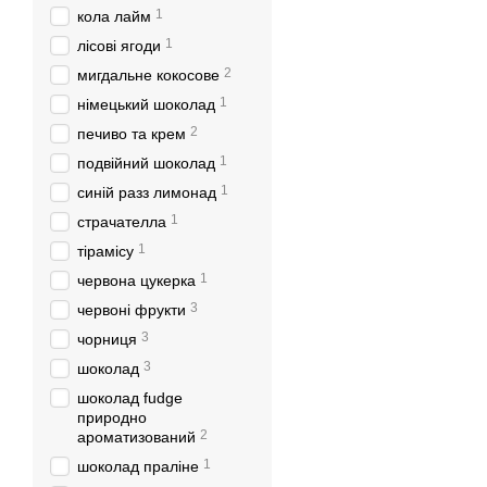
1
кола лайм
1
лісові ягоди
2
мигдальне кокосове
1
німецький шоколад
2
печиво та крем
1
подвійний шоколад
1
синій разз лимонад
1
страчателла
1
тірамісу
1
червона цукерка
3
червоні фрукти
3
чорниця
3
шоколад
шоколад fudge
природно
2
ароматизований
1
шоколад праліне