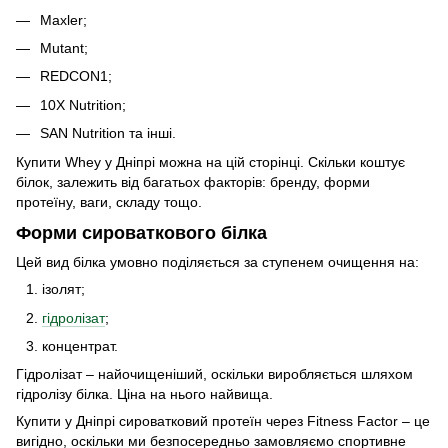
Maxler;
Mutant;
REDCON1;
10X Nutrition;
SAN Nutrition та інші.
Купити Whey у Дніпрі можна на цій сторінці. Скільки коштує
білок, залежить від багатьох факторів: бренду, форми
протеїну, ваги, складу тощо.
Форми сироваткового білка
Цей вид білка умовно поділяється за ступенем очищення на:
ізолят;
гідролізат
;
концентрат.
Гідролізат – найочищеніший, оскільки виробляється шляхом
гідролізу білка. Ціна на нього найвища.
Купити у Дніпрі сироватковий протеїн через Fitness Factor – це
вигідно, оскільки ми безпосередньо замовляємо спортивне