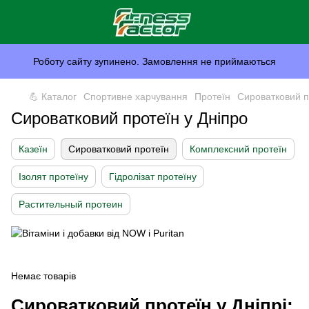
Роботу сайту зупинено. Замовлення не приймаються
💪 Каталог
Спортивне харчування
Протеїн
Сироватковий п
Сироватковий протеїн у Дніпро
Казеїн
Сироватковий протеїн
Комплексний протеїн
Ізолят протеїну
Гідролізат протеїну
Растительный протеин
Немає товарів
Сироватковий протеїн у Дніпрі: