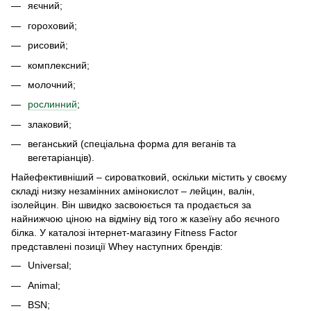
яєчний;
гороховий;
рисовий;
комплексний;
молочний;
рослинний
;
злаковий;
веганський (спеціальна форма для веганів та
вегетаріанців).
Найефективніший – сироватковий, оскільки містить у своєму
складі низку незамінних амінокислот – лейцин, валін,
ізолейцин. Він швидко засвоюється та продається за
найнижчою ціною на відміну від того ж казеїну або яєчного
білка. У каталозі інтернет-магазину Fitness Factor
представлені позиції Whey наступних брендів:
Universal;
Animal;
BSN;