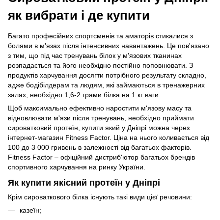
як вибрати і де купити
Багато професійних спортсменів та аматорів стикалися з
болями в м'язах після інтенсивних навантажень. Це пов'язано
з тим, що під час тренувань білок у м'язових тканинах
розпадається та його необхідно постійно поповнювати. З
продуктів харчування досягти потрібного результату складно,
адже бодібілдерам та людям, які займаються в тренажерних
залах, необхідно 1,6-2 грами білка на 1 кг ваги.
Щоб максимально ефективно наростити м'язову масу та
відновлювати м'язи після тренувань, необхідно приймати
сироватковий протеїн, купити який у Дніпрі можна через
інтернет-магазин Fitness Factor. Ціна на нього коливається від
100 до 3 000 гривень в залежності від багатьох факторів.
Fitness Factor – офіційний дистриб'ютор багатьох брендів
спортивного харчування на ринку України.
Як купити якісний протеїн у Дніпрі
Крім сироваткового білка існують такі види цієї речовини:
казеїн;