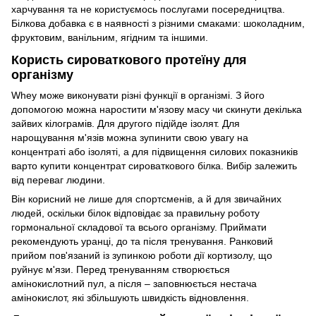
харчування та не користуємось послугами посередництва.
Білкова добавка є в наявності з різними смаками: шоколадним,
фруктовим, ванільним, ягідним та іншими.
Користь сироваткового протеїну для
організму
Whey може виконувати різні функції в організмі. З його
допомогою можна наростити м'язову масу чи скинути декілька
зайвих кілограмів. Для другого підійде ізолят. Для
нарощування м'язів можна зупинити свою увагу на
концентраті або ізоляті, а для підвищення силових показників
варто купити концентрат сироваткового білка. Вибір залежить
від переваг людини.
Він корисний не лише для спортсменів, а й для звичайних
людей, оскільки білок відповідає за правильну роботу
гормональної складової та всього організму. Приймати
рекомендують уранці, до та після тренування. Ранковий
прийом пов'язаний із зупинкою роботи дії кортизолу, що
руйнує м'язи. Перед тренуванням створюється
амінокислотний пул, а після – заповнюється нестача
амінокислот, які збільшують швидкість відновлення.