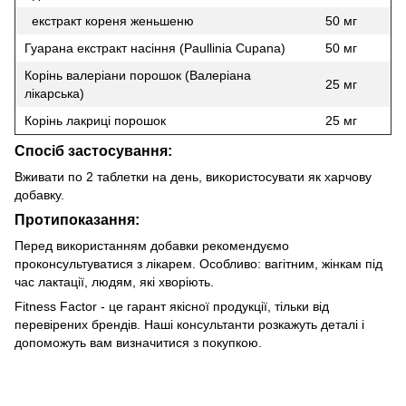
екстракт кореня женьшеню
50 мг
Гуарана екстракт насіння (Paullinia Cupana)
50 мг
Корінь валеріани порошок (Валеріана
25 мг
лікарська)
Корінь лакриці порошок
25 мг
Спосіб застосування:
Вживати по 2 таблетки на день, використосувати як харчову
добавку.
Протипоказання:
Перед використанням добавки рекомендуємо
проконсультуватися з лікарем. Особливо: вагітним, жінкам під
час лактації, людям, які хворіють.
Fitness Factor - це гарант якісної продукції, тільки від
перевірених брендів. Наші консультанти розкажуть деталі і
допоможуть вам визначитися з покупкою.