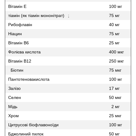
Вітамін Е
100 мг
тіамін (як тіамін мононітрат) ;
75 мг
Рибофлавін
40 мг
Ніацин
75 мг
Вітамін B6
25 мг
Фолієва кислота
400 мкг
Вітамін В12
250 мкг
Біотин
75 мкг
Пантотеновакислота
100 мг
Залізо
17 мг
Селен
50 мкг
Мідь
2 мг
Хром
25 мкг
Цитрусові біофлавоноїди
100 мг
Бджолиний пилок
50 мг