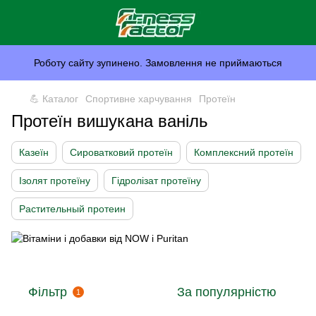
Роботу сайту зупинено. Замовлення не приймаються
💪 Каталог
Спортивне харчування
Протеїн
Протеїн вишукана ваніль
Казеїн
Сироватковий протеїн
Комплексний протеїн
Ізолят протеїну
Гідролізат протеїну
Растительный протеин
Фільтр
За популярністю
1