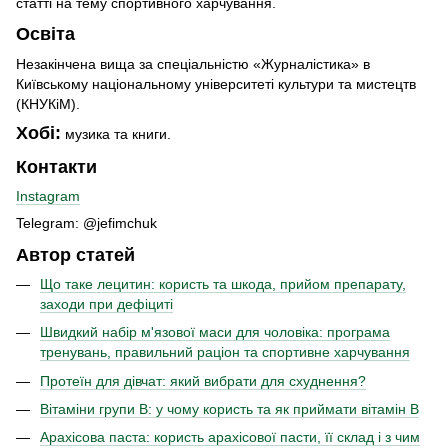
статті на тему спортивного харчування.
Освіта
Незакінчена вища за спеціальністю «Журналістика» в
Київському національному університеті культури та мистецтв
(КНУКіМ).
Хобі:
музика та книги.
Контакти
Instagram
Telegram: @jefimchuk
Автор статей
Що таке лецитин: користь та шкода, прийом препарату,
заходи при дефіциті
Швидкий набір м'язової маси для чоловіка: програма
тренувань, правильний раціон та спортивне харчування
Протеїн для дівчат: який вибрати для схуднення?
Вітаміни групи B: у чому користь та як приймати вітамін B
Арахісова паста: користь арахісової пасти, її склад і з чим