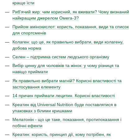
краще їсти
Риб'ячий жир: чим корисний, як вживати? Чому визнаний
найкращим джерелом Омега-3?
Прийом амінокислот: користь, показання, види та список
для спортсменів
Колаген: що це, як правильно вибрати, види колагену,
добова норма
Селен – підтримка систем людського організму
Вибір цинку для чоловіків та жінок: у чому різниця та
навіщо приймати
Як правильно вибрати магній? Корисні властивості та
застосування елементу
14 причин приймати лецитин. Корисні властивості
Креатин від Universal Nutrition буде поставлятися в
упаковках з білими кришками
Мелатонін - що це таке, показання, протипоказання і
побічні ефекти
Креатин: користь, принцип дії, кому потрібен, як