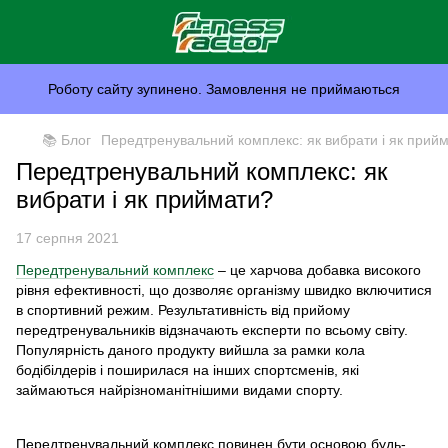
Роботу сайту зупинено. Замовлення не приймаються
📚 Блог
Передтренувальний комплекс: як вибрати і як прий
Передтренувальний комплекс: як
вибрати і як приймати?
17 серпня 2021
Передтренувальний комплекс
– це харчова добавка високого
рівня ефективності, що дозволяє організму швидко включитися
в спортивний режим. Результативність від прийому
передтренувальників відзначають експерти по всьому світу.
Популярність даного продукту вийшла за рамки кола
бодібілдерів і поширилася на інших спортсменів, які
займаються найрізноманітнішими видами спорту.
Передтренувальний комплекс повинен бути основою будь-