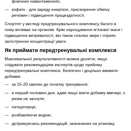
фізичних навантаженнях;
кофеїн - для заряду енергією, прискорення обміну
речовин і підвищення працездатності.
Спортпіт у вигляді предтренувального комплексу багато в
чому впливає на організм. Крім нарощування м'язової маси і
підвищення витривалості, він також спалює жири і сприяє
загостренню концентрації уваги.
Як приймати передтренувальні комплекси
Максимальної результативності можна досягти, якщо
слідувати рекомендаціям експертів щодо прийому
передтренувальні комплекси. Безпечно і доцільно вживати
добавки:
за 15-20 хвилин до початку тренування;
в першій половині дня, адже якщо взяти добавку ввечері, є
ризик не заснути;
натщесерце;
розбавляючи водою;
дотримуючись рекомендацій, зазначених на упаковці.