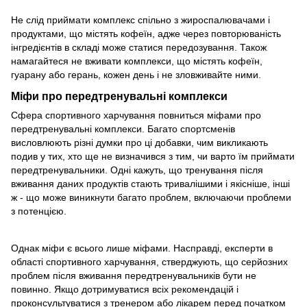
Не слід приймати комплекс спільно з жироспалювачами і
продуктами, що містять кофеїн, адже через повторюваність
інгредієнтів в складі може статися передозування. Також
намагайтеся не вживати комплекси, що містять кофеїн,
гуарану або герань, кожен день і не зловживайте ними.
Міфи про передтренувальні комплекси
Сфера спортивного харчування повниться міфами про
передтренувальні комплекси. Багато спортсменів
висловлюють різні думки про ці добавки, чим викликають
подив у тих, хто ще не визначився з тим, чи варто їм приймати
передтренувальники. Одні кажуть, що тренування після
вживання даних продуктів стають тривалішими і якісніше, інші
ж - що може виникнути багато проблем, включаючи проблеми
з потенцією.
Однак міфи є всього лише міфами. Насправді, експерти в
області спортивного харчування, стверджують, що серйозних
проблем після вживання передтренувальників бути не
повинно. Якщо дотримуватися всіх рекомендацій і
проконсультуватися з тренером або лікарем перед початком