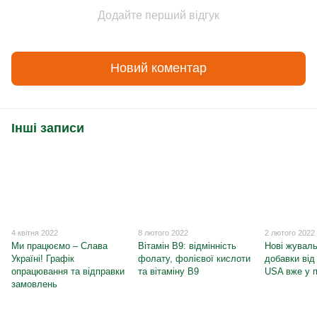
Додайте перший відгук
Новий коментар
Інші записи
4 квітня 2022
8 лютого 2022
2 лютого 2022
Ми працюємо – Слава
Вітамін B9: відмінність
Нові жуваль
Україні! Графік
фолату, фолієвої кислоти
добавки від 
опрацювання та відправки
та вітаміну B9
USA вже у 
замовлень