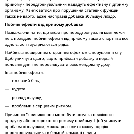
прийому - передтренувальники нададуть ефективну підтримку
організму. Хвилюватися про порушення статевих функцій
також не варто, адже насправді добавка збільшує лібідо.
Побічні ефекти від прийому добавки
Незважаючи на те, що міфи про передтренувалні комплекси
не є правдою, побічні ефекти від прийому такого спортпіта все
одно є, хоч і зустрічаються рідко.
Найбільш поширеним стороннім ефектом є порушення сну.
Щоб уникнути цього, варто приймати добавку в першій
половині дня і не перевищувати рекомендовану дозу.
Інші побічні ефекти:
головний біль;
нудота;
розлад шлунку;
проблеми з серцевим ритмом.
Причиною їх виникнення може бути покупка неякісного
продукту або некоректного режиму прийому. Щоб уникнути
проблем зі шлунком, можна розводити кожну порцію
передтренувальника в більшій кількості рідини.