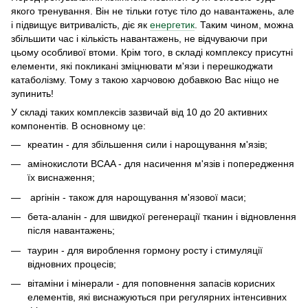
якого тренування. Він не тільки готує тіло до навантажень, але
і підвищує витривалість, діє як
енергетик
. Таким чином, можна
збільшити час і кількість навантажень, не відчуваючи при
цьому особливої втоми. Крім того, в складі комплексу присутні
елементи, які покликані зміцнювати м'язи і перешкоджати
катаболізму. Тому з такою харчовою добавкою Вас ніщо не
зупинить!
У складі таких комплексів зазвичай від 10 до 20 активних
компонентів. В основному це:
креатин - для збільшення сили і нарощування м'язів;
амінокислоти BCAA - для насичення м'язів і попередження
їх виснаження;
аргінін - також для нарощування м'язової маси;
бета-аланін - для швидкої регенерації тканин і відновлення
після навантажень;
таурин - для вироблення гормону росту і стимуляції
відновних процесів;
вітаміни і мінерали - для поповнення запасів корисних
елементів, які виснажуються при регулярних інтенсивних