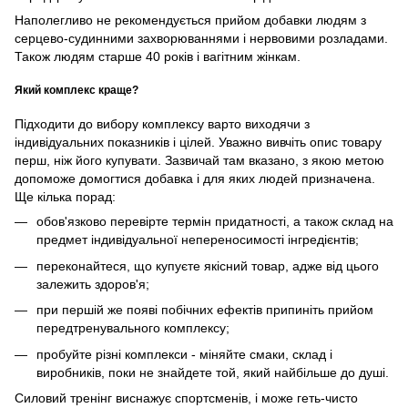
Наполегливо не рекомендується прийом добавки людям з
серцево-судинними захворюваннями і нервовими розладами.
Також людям старше 40 років і вагітним жінкам.
Який комплекс краще?
Підходити до вибору комплексу варто виходячи з
індивідуальних показників і цілей. Уважно вивчіть опис товару
перш, ніж його купувати. Зазвичай там вказано, з якою метою
допоможе домогтися добавка і для яких людей призначена.
Ще кілька порад:
обов'язково перевірте термін придатності, а також склад на
предмет індивідуальної непереносимості інгредієнтів;
переконайтеся, що купуєте якісний товар, адже від цього
залежить здоров'я;
при першій же появі побічних ефектів припиніть прийом
передтренувального комплексу;
пробуйте різні комплекси - міняйте смаки, склад і
виробників, поки не знайдете той, який найбільше до душі.
Силовий тренінг виснажує спортсменів, і може геть-чисто