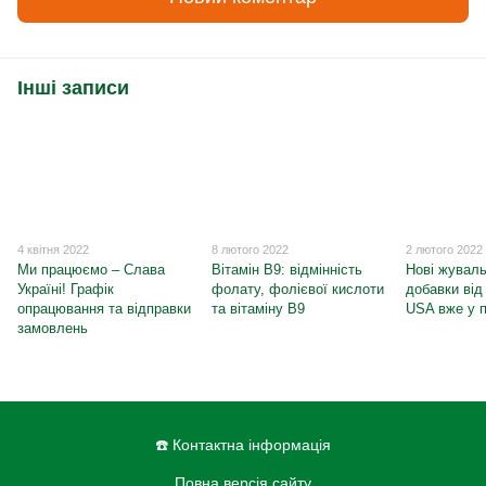
Інші записи
4 квітня 2022
8 лютого 2022
2 лютого 2022
Ми працюємо – Слава
Вітамін B9: відмінність
Нові жуваль
Україні! Графік
фолату, фолієвої кислоти
добавки від 
опрацювання та відправки
та вітаміну B9
USA вже у 
замовлень
☎️ Контактна інформація
Повна версія сайту