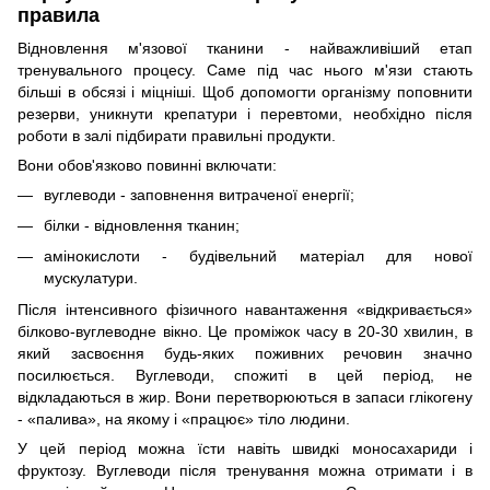
правила
Відновлення м'язової тканини - найважливіший етап
тренувального процесу. Саме під час нього м'язи стають
більші в обсязі і міцніші. Щоб допомогти організму поповнити
резерви, уникнути крепатури і перевтоми, необхідно після
роботи в залі підбирати правильні продукти.
Вони обов'язково повинні включати:
вуглеводи - заповнення витраченої енергії;
білки - відновлення тканин;
амінокислоти - будівельний матеріал для нової
мускулатури.
Після інтенсивного фізичного навантаження «відкривається»
білково-вуглеводне вікно. Це проміжок часу в 20-30 хвилин, в
який засвоєння будь-яких поживних речовин значно
посилюється. Вуглеводи, спожиті в цей період, не
відкладаються в жир. Вони перетворюються в запаси глікогену
- «палива», на якому і «працює» тіло людини.
У цей період можна їсти навіть швидкі моносахариди і
фруктозу. Вуглеводи після тренування можна отримати і в