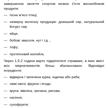
завершенню заняття спортом можна з'їсти високобілкові
продукти:
пісне м'ясо птиці;
нежирну молочну продукцію: домашній сир, натуральний
йогурт, сир;
яйця;
бобові: квасоля, нут і т.д .;
тофу;
протеїновий коктейль.
Через 1,5-2 години варто підкріпитися стравами, в яких вміст
всіх мікроелементів більш збалансовано. Відповідні
інгредієнти:
відварна / запечена курка, індичка або риба;
свіжі овочі, фрукти і ягоди;
крупа: вівсяна, гречана, рисова;
насіння;
сухофрукти;