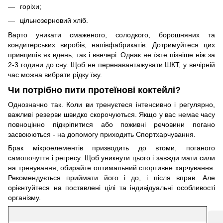
горіхи;
цільнозерновий хліб.
Варто уникати смаженого, солодкого, борошняних та
кондитерських виробів, напівфабрикатів. Дотримуйтеся цих
принципів як вдень, так і ввечері. Однак не їжте пізніше ніж за
2-3 години до сну. Щоб не перенавантажувати ШКТ, у вечірній
час можна вибрати рідку їжу.
Чи потрібно пити протеїнові коктейлі?
Однозначно так. Коли ви тренуєтеся інтенсивно і регулярно,
важливі резерви швидко скорочуються. Якщо у вас немає часу
повноцінно підкріпитися або поживні речовини погано
засвоюються - на допомогу приходить Спортхарчування.
Брак мікроелементів призводить до втоми, поганого
самопочуття і регресу. Щоб уникнути цього і завжди мати сили
на тренування, обирайте оптимальний спортивне харчування.
Рекомендується приймати його і до, і після вправ. Але
орієнтуйтеся на поставлені цілі та індивідуальні особливості
організму.