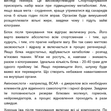
вигляді гейнера. Це високовуглеводне Спортхарчування
прискорить набір маси при підвищеному метаболізмі. Але,
якщо ваша мета - схуднення, краще утриматися від сахаридів
хоча б кілька годин після вправ. Організм буде вимушений
розщеплювати вільні жири, завдяки чому і підуть зайві
кілограми.
Білок після тренування теж відіграє величезну роль. Його
варто вживати абсолютно всім спортсменам - і тим, що
худнуть, і тим, хто прагне набрати вагу. Він так само миттєво
засвоюється і відразу ж включається в процес регенерації.
Якщо білка недостатньо, відбувається катаболізм - розпад
м'язових тканин. М'язи не ростуть, а, навпаки - зникають
разом з кілограмами. Ідеальна кількість білка - 20-40 грам для
одного прийому їжі. Якщо перевищити його, шлунку буде
важко все переварити. Що створить небажане навантаження
на внутрішні органи.
Амінокислоти - наприклад, ВСАА - є джерелом всіх необхідних
елементів для відмінного самопочуття і гарної форми. Завдяки
їм поповнюються резерви білкових молекул, гормонів,
нейромедіаторів, а процес відновлення проходить в рази
швидше.
Хороша їжа після тренування включає всі ці компоненти. По